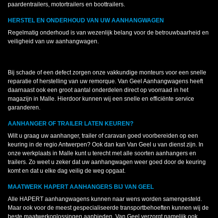
paardentrailers, motortrailers en boottrailers.
HERSTEL EN ONDERHOUD VAN UW AANHANGWAGEN
Regelmatig onderhoud is van wezenlijk belang voor de betrouwbaarheid en
veiligheid van uw aanhangwagen.
Bij schade of een defect zorgen onze vakkundige monteurs voor een snelle
reparatie of herstelling van uw remorque. Van Geel Aanhangwagens heeft
daarnaast ook een groot aantal onderdelen direct op voorraad in het
magazijn in Malle. Hierdoor kunnen wij een snelle en efficiënte service
garanderen.
AANHANGER OF TRAILER LATEN KEUREN?
Wilt u graag uw aanhanger, trailer of caravan goed voorbereiden op een
keuring in de regio Antwerpen? Ook dan kan Van Geel u van dienst zijn. In
onze werkplaats in Malle kunt u terecht met alle soorten aanhangers en
trailers. Zo weet u zeker dat uw aanhangwagen weer goed door de keuring
komt en dat u elke dag veilig de weg opgaat.
MAATWERK HAPERT AANHANGERS BIJ VAN GEEL
Alle HAPERT aanhangwagens kunnen naar wens worden samengesteld.
Maar ook voor de meest gespecialiseerde transportbehoeften kunnen wij de
beste maatwerkoplossingen aanbieden. Van Geel verzorgt namelijk ook