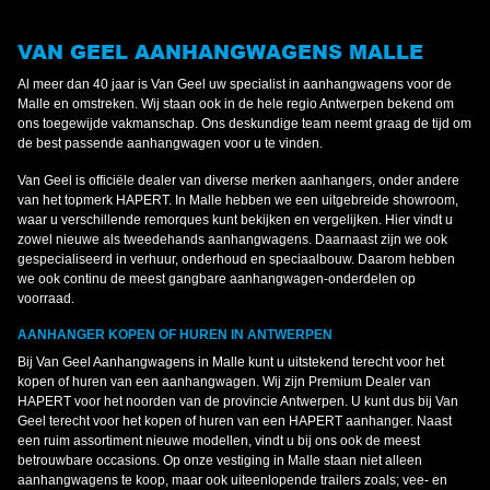
VAN GEEL AANHANGWAGENS MALLE
Al meer dan 40 jaar is Van Geel uw specialist in aanhangwagens voor de
Malle en omstreken. Wij staan ook in de hele regio Antwerpen bekend om
ons toegewijde vakmanschap. Ons deskundige team neemt graag de tijd om
de best passende aanhangwagen voor u te vinden.
Van Geel is officiële dealer van diverse merken aanhangers, onder andere
van het topmerk HAPERT. In Malle hebben we een uitgebreide showroom,
waar u verschillende remorques kunt bekijken en vergelijken. Hier vindt u
zowel nieuwe als tweedehands aanhangwagens. Daarnaast zijn we ook
gespecialiseerd in verhuur, onderhoud en speciaalbouw. Daarom hebben
we ook continu de meest gangbare aanhangwagen-onderdelen op
voorraad.
AANHANGER KOPEN OF HUREN IN ANTWERPEN
Bij Van Geel Aanhangwagens in Malle kunt u uitstekend terecht voor het
kopen of huren van een aanhangwagen. Wij zijn Premium Dealer van
HAPERT voor het noorden van de provincie Antwerpen. U kunt dus bij Van
Geel terecht voor het kopen of huren van een HAPERT aanhanger. Naast
een ruim assortiment nieuwe modellen, vindt u bij ons ook de meest
betrouwbare occasions. Op onze vestiging in Malle staan niet alleen
aanhangwagens te koop, maar ook uiteenlopende trailers zoals; vee- en